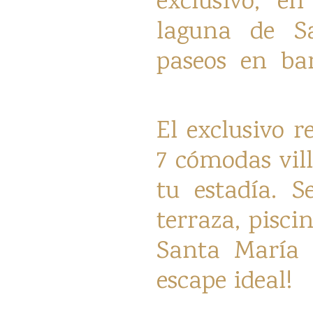
exclusivo, e
laguna de Sa
paseos en bar
El exclusivo 
7 cómodas vill
tu estadía. S
terraza, pisci
Santa María d
escape ideal!