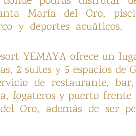
n donde podrás disfrutar 
nta María del Oro, piscin
co y deportes acuáticos.
resort YEMAYA ofrece un lug
as, 2 suites y 5 espacios de
ervicio de restaurante, bar,
na, fogateros y puerto frente
el Oro, además de ser pet 