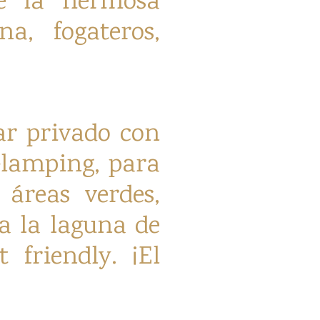
de la hermosa
a, fogateros,
ar privado con
 Glamping, para
 áreas verdes,
 a la laguna de
friendly. ¡El