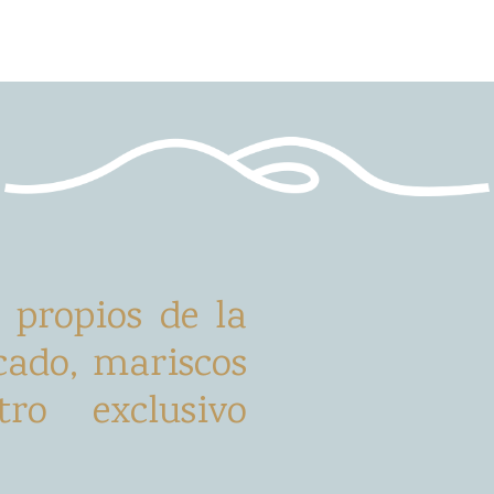
s propios de la
cado, mariscos
ro exclusivo